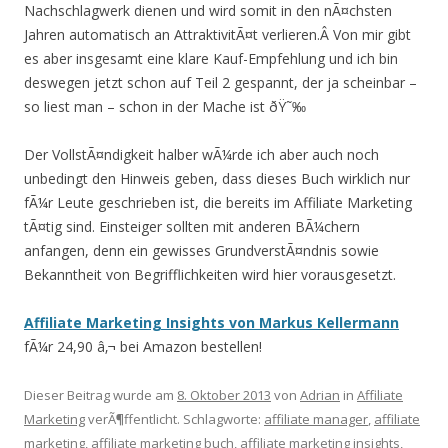
Nachschlagwerk dienen und wird somit in den nÃ¤chsten
Jahren automatisch an AttraktivitÃ¤t verlieren.Â Von mir gibt
es aber insgesamt eine klare Kauf-Empfehlung und ich bin
deswegen jetzt schon auf Teil 2 gespannt, der ja scheinbar –
so liest man – schon in der Mache ist ðŸ˜‰
Der VollstÃ¤ndigkeit halber wÃ¼rde ich aber auch noch
unbedingt den Hinweis geben, dass dieses Buch wirklich nur
fÃ¼r Leute geschrieben ist, die bereits im Affiliate Marketing
tÃ¤tig sind. Einsteiger sollten mit anderen BÃ¼chern
anfangen, denn ein gewisses GrundverstÃ¤ndnis sowie
Bekanntheit von Begrifflichkeiten wird hier vorausgesetzt.
Affiliate Marketing Insights von Markus Kellermann
fÃ¼r 24,90 â‚¬ bei Amazon bestellen!
Dieser Beitrag wurde am
8. Oktober 2013
von
Adrian
in
Affiliate
Marketing
verÃ¶ffentlicht. Schlagworte:
affiliate manager
,
affiliate
marketing
,
affiliate marketing buch
,
affiliate marketing insights
,