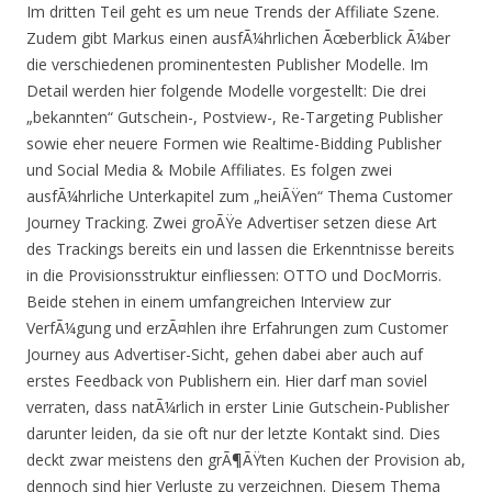
Im dritten Teil geht es um neue Trends der Affiliate Szene.
Zudem gibt Markus einen ausfÃ¼hrlichen Ãœberblick Ã¼ber
die verschiedenen prominentesten Publisher Modelle. Im
Detail werden hier folgende Modelle vorgestellt: Die drei
„bekannten“ Gutschein-, Postview-, Re-Targeting Publisher
sowie eher neuere Formen wie Realtime-Bidding Publisher
und Social Media & Mobile Affiliates. Es folgen zwei
ausfÃ¼hrliche Unterkapitel zum „heiÃŸen“ Thema Customer
Journey Tracking. Zwei groÃŸe Advertiser setzen diese Art
des Trackings bereits ein und lassen die Erkenntnisse bereits
in die Provisionsstruktur einfliessen: OTTO und DocMorris.
Beide stehen in einem umfangreichen Interview zur
VerfÃ¼gung und erzÃ¤hlen ihre Erfahrungen zum Customer
Journey aus Advertiser-Sicht, gehen dabei aber auch auf
erstes Feedback von Publishern ein. Hier darf man soviel
verraten, dass natÃ¼rlich in erster Linie Gutschein-Publisher
darunter leiden, da sie oft nur der letzte Kontakt sind. Dies
deckt zwar meistens den grÃ¶ÃŸten Kuchen der Provision ab,
dennoch sind hier Verluste zu verzeichnen. Diesem Thema