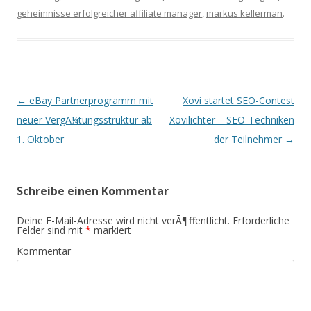
geheimnisse erfolgreicher affiliate manager
,
markus kellerman
.
Beitrags-
←
eBay Partnerprogramm mit
Xovi startet SEO-Contest
Navigation
neuer VergÃ¼tungsstruktur ab
Xovilichter – SEO-Techniken
1. Oktober
der Teilnehmer
→
Schreibe einen Kommentar
Deine E-Mail-Adresse wird nicht verÃ¶ffentlicht.
Erforderliche
Felder sind mit
*
markiert
Kommentar