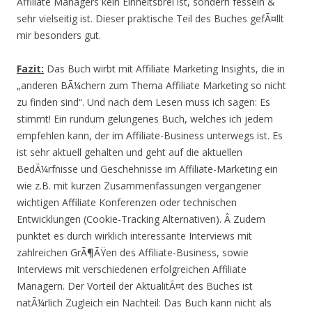
Affiliate Managers kein Einheitsbrei ist, sondern fesseln &
sehr vielseitig ist. Dieser praktische Teil des Buches gefÃ¤llt
mir besonders gut.
Fazit:
Das Buch wirbt mit Affiliate Marketing Insights, die in
„anderen BÃ¼chern zum Thema Affiliate Marketing so nicht
zu finden sind“. Und nach dem Lesen muss ich sagen: Es
stimmt! Ein rundum gelungenes Buch, welches ich jedem
empfehlen kann, der im Affiliate-Business unterwegs ist. Es
ist sehr aktuell gehalten und geht auf die aktuellen
BedÃ¼rfnisse und Geschehnisse im Affiliate-Marketing ein
wie z.B. mit kurzen Zusammenfassungen vergangener
wichtigen Affiliate Konferenzen oder technischen
Entwicklungen (Cookie-Tracking Alternativen). Â Zudem
punktet es durch wirklich interessante Interviews mit
zahlreichen GrÃ¶ÃŸen des Affiliate-Business, sowie
Interviews mit verschiedenen erfolgreichen Affiliate
Managern. Der Vorteil der AktualitÃ¤t des Buches ist
natÃ¼rlich Zugleich ein Nachteil: Das Buch kann nicht als