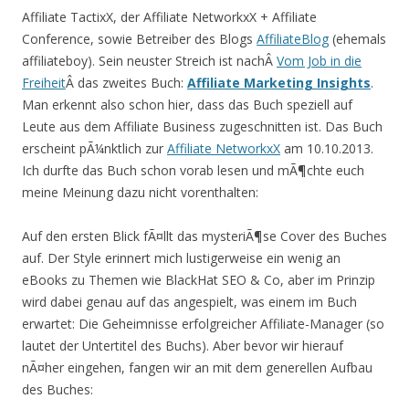
Affiliate TactixX, der Affiliate NetworkxX + Affiliate
Conference, sowie Betreiber des Blogs
AffiliateBlog
(ehemals
affiliateboy). Sein neuster Streich ist nachÂ
Vom Job in die
Freiheit
Â das zweites Buch:
Affiliate Marketing Insights
.
Man erkennt also schon hier, dass das Buch speziell auf
Leute aus dem Affiliate Business zugeschnitten ist. Das Buch
erscheint pÃ¼nktlich zur
Affiliate NetworkxX
am 10.10.2013.
Ich durfte das Buch schon vorab lesen und mÃ¶chte euch
meine Meinung dazu nicht vorenthalten:
Auf den ersten Blick fÃ¤llt das mysteriÃ¶se Cover des Buches
auf. Der Style erinnert mich lustigerweise ein wenig an
eBooks zu Themen wie BlackHat SEO & Co, aber im Prinzip
wird dabei genau auf das angespielt, was einem im Buch
erwartet: Die Geheimnisse erfolgreicher Affiliate-Manager (so
lautet der Untertitel des Buchs). Aber bevor wir hierauf
nÃ¤her eingehen, fangen wir an mit dem generellen Aufbau
des Buches: