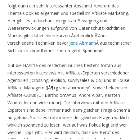
folgt dann ein sehr interessanter Abschnitt rund um das
Thema Cookies allgemein und speziell im Affiliate Marketing.
Hier gibt es ja durchaus einiges an Bewegung und
Weiterentwicklungen aufgrund von Datenschutz-Richtlinien.
Markus gibt dabei einen kurzen Ãœberblick Ã¼ber
verschiedene Techniken bevor
Jens Altmann
Â aus technischer
Sicht noch vertiefter ins Thema geht. Spannend!
Gut die HÃ¤lfte des restlichen Buches besteht fortan aus
interessanten Interviews mit Affiliate-Experten verschiedener
Agenturen (icrossing, explido, sunnysales & Co) und InHouse
Affiliate Managern (JÃ¶rg von auxmoney), sowie bekannten
Affiliate-Gurus (Uli BartholomÃ¤us, Andre Alpar, Karsten
Windfelder und viele mehr). Die Interviews mit den Affiliate-
Experten sind dabei immer nach dem gleichen Frage-Schema
aufgebaut. So ist es trotz immer der gleichen Fragen wirklich
wirklich spannend zu lesen, wer auf was Fokus legt und wer
welche Tipps gibt. Hier wird deutlich, dass der Beruf des