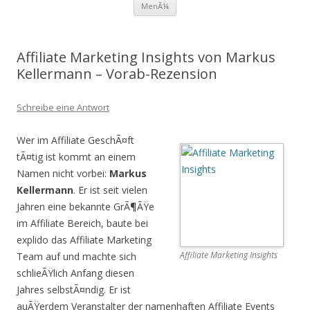
Zum
MenÃ¼
Inhalt
springen
Affiliate Marketing Insights von Markus
Kellermann – Vorab-Rezension
Schreibe eine Antwort
Wer im Affiliate GeschÃ¤ft
tÃ¤tig ist kommt an einem
Namen nicht vorbei:
Markus
Kellermann
. Er ist seit vielen
Jahren eine bekannte GrÃ¶ÃŸe
im Affiliate Bereich, baute bei
explido das Affiliate Marketing
Affiliate Marketing Insights
Team auf und machte sich
schlieÃŸlich Anfang diesen
Jahres selbstÃ¤ndig. Er ist
auÃŸerdem Veranstalter der namenhaften Affiliate Events