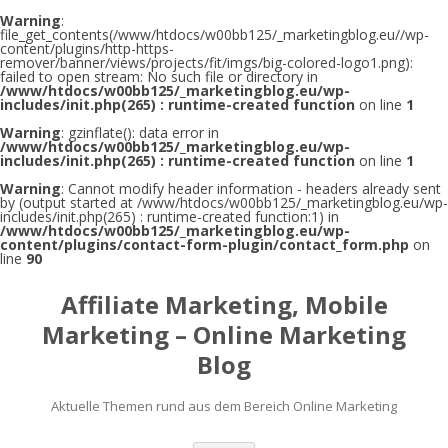
Warning
:
file_get_contents(/www/htdocs/w00bb125/_marketingblog.eu//wp-
content/plugins/http-https-
remover/banner/views/projects/fit/imgs/big-colored-logo1.png):
failed to open stream: No such file or directory in
/www/htdocs/w00bb125/_marketingblog.eu/wp-
includes/init.php(265) : runtime-created function
on line
1
Warning
: gzinflate(): data error in
/www/htdocs/w00bb125/_marketingblog.eu/wp-
includes/init.php(265) : runtime-created function
on line
1
Warning
: Cannot modify header information - headers already sent
by (output started at /www/htdocs/w00bb125/_marketingblog.eu/wp-
includes/init.php(265) : runtime-created function:1) in
/www/htdocs/w00bb125/_marketingblog.eu/wp-
content/plugins/contact-form-plugin/contact_form.php
on
line
90
Affiliate Marketing, Mobile
Marketing – Online Marketing
Blog
Aktuelle Themen rund aus dem Bereich Online Marketing