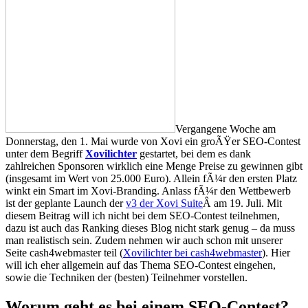
Vergangene Woche am
Donnerstag, den 1. Mai wurde von Xovi ein groÃŸer SEO-Contest
unter dem Begriff
Xovilichter
gestartet, bei dem es dank
zahlreichen Sponsoren wirklich eine Menge Preise zu gewinnen gibt
(insgesamt im Wert von 25.000 Euro). Allein fÃ¼r den ersten Platz
winkt ein Smart im Xovi-Branding. Anlass fÃ¼r den Wettbewerb
ist der geplante Launch der
v3 der Xovi Suite
Â am 19. Juli. Mit
diesem Beitrag will ich nicht bei dem SEO-Contest teilnehmen,
dazu ist auch das Ranking dieses Blog nicht stark genug – da muss
man realistisch sein. Zudem nehmen wir auch schon mit unserer
Seite cash4webmaster teil (
Xovilichter bei cash4webmaster
). Hier
will ich eher allgemein auf das Thema SEO-Contest eingehen,
sowie die Techniken der (besten) Teilnehmer vorstellen.
Worum geht es bei einem SEO-Contest?