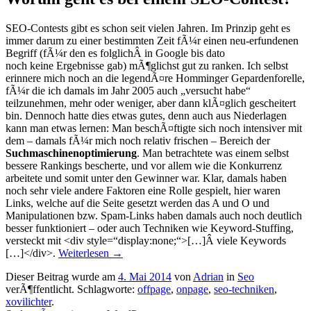
SEO-Contests gibt es schon seit vielen Jahren. Im Prinzip geht es
immer darum zu einer bestimmten Zeit fÃ¼r einen neu-erfundenen
Begriff (fÃ¼r den es folglichÂ in Google bis dato
noch keine Ergebnisse gab) mÃ¶glichst gut zu ranken. Ich selbst
erinnere mich noch an die legendÃ¤re Homminger Gepardenforelle,
fÃ¼r die ich damals im Jahr 2005 auch „versucht habe“
teilzunehmen, mehr oder weniger, aber dann klÃ¤glich gescheitert
bin. Dennoch hatte dies etwas gutes, denn auch aus Niederlagen
kann man etwas lernen: Man beschÃ¤ftigte sich noch intensiver mit
dem – damals fÃ¼r mich noch relativ frischen – Bereich der
Suchmaschinenoptimierung
. Man betrachtete was einem selbst
bessere Rankings bescherte, und vor allem wie die Konkurrenz
arbeitete und somit unter den Gewinner war. Klar, damals haben
noch sehr viele andere Faktoren eine Rolle gespielt, hier waren
Links, welche auf die Seite gesetzt werden das A und O und
Manipulationen bzw. Spam-Links haben damals auch noch deutlich
besser funktioniert – oder auch Techniken wie Keyword-Stuffing,
versteckt mit <div style=“display:none;“>[…]Â viele Keywords
[…]</div>.
Weiterlesen
→
Dieser Beitrag wurde am
4. Mai 2014
von
Adrian
in
Seo
verÃ¶ffentlicht. Schlagworte:
offpage
,
onpage
,
seo-techniken
,
xovilichter
.