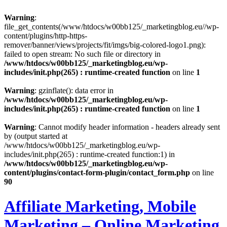
Warning
:
file_get_contents(/www/htdocs/w00bb125/_marketingblog.eu//wp-
content/plugins/http-https-
remover/banner/views/projects/fit/imgs/big-colored-logo1.png):
failed to open stream: No such file or directory in
/www/htdocs/w00bb125/_marketingblog.eu/wp-
includes/init.php(265) : runtime-created function
on line
1
Warning
: gzinflate(): data error in
/www/htdocs/w00bb125/_marketingblog.eu/wp-
includes/init.php(265) : runtime-created function
on line
1
Warning
: Cannot modify header information - headers already sent
by (output started at
/www/htdocs/w00bb125/_marketingblog.eu/wp-
includes/init.php(265) : runtime-created function:1) in
/www/htdocs/w00bb125/_marketingblog.eu/wp-
content/plugins/contact-form-plugin/contact_form.php
on line
90
Affiliate Marketing, Mobile
Marketing – Online Marketing